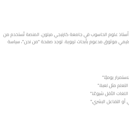
Duolin تأسست عام 2011 من قبل Luis von Ahn، أستاذ علوم الحاسوب في جامعة كارنيجي ميلون. المنصة تُستخدم من
عليمي موثوق مدعوم بأبحاث تربوية. توجد صفحة "من نحن"، سياسة
مرار يوميًا."
تعلم مثل لعبة."
لغات الأقل شيوعًا."
أو التفاعل البشري."