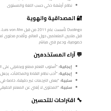
نظام أرشفة ذكي حسب اللغة والمستوى
🔐 المصداقية والهوية
go
قبل ملايين المتعلمين حول العالم، وتُقدم محتوى ت
خصوصية، ودعم فني مباشر.
💬 آراء المستخدمين
إيجابية:
"أسلوب التعلم ممتع ويحفزني على الاست
إيجابية:
"أحب نظام النقاط والمكافآت، يجعل ال
سلبية:
"بعض الترجمات غير دقيقة، خاصة في ال
سلبية:
"المحتوى لا يُغني عن المعلم الحقيقي 
🔧 اقتراحات للتحسين