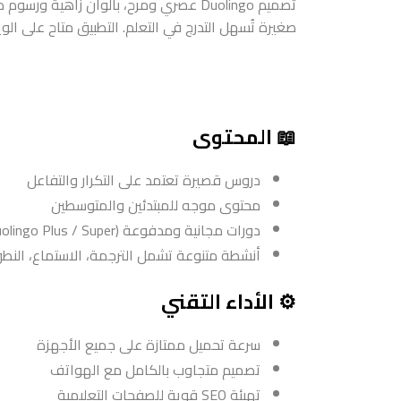
تصميم Duolingo عصري ومرح، بألوان زاه
صغيرة تُسهل التدرج في التعلم. التطبيق متاح على ال
📖 المحتوى
دروس قصيرة تعتمد على التكرار والتفاعل
محتوى موجه للمبتدئين والمتوسطين
دورات مجانية ومدفوعة (Duolingo Plus / Super)
أنشطة متنوعة تشمل الترجمة، الاستماع، النطق،
⚙️ الأداء التقني
سرعة تحميل ممتازة على جميع الأجهزة
تصميم متجاوب بالكامل مع الهواتف
تهيئة SEO قوية للصفحات التعليمية