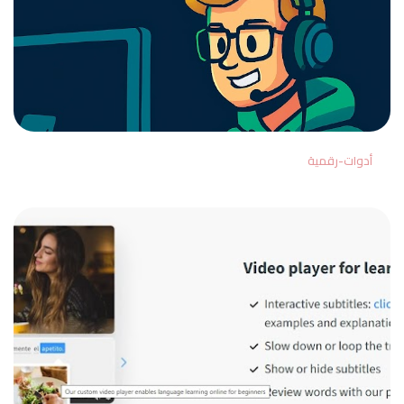
أدوات-رقمية